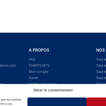
A PROPOS
NOS
FAQ
Saut 
utisme.com
CHARTE-MTV
Saut 
Mon compte
Saut 
Panier
Saut 
ne
Politique de cookie
Prolon
Gérer le consentement
Politique de confidentialité - RGPD
Mentions Légales
s que les cookies
Déconnexion
ntir à ces