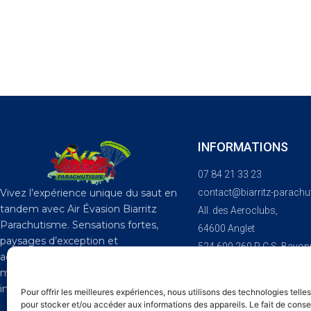
INFORMATIONS
07 84 21 33 23
contact@biarritz-parach
Vivez l’expérience unique du saut en
tandem avec Air Évasion Biarritz
All. des Aeroclubs,
Parachutisme. Sensations fortes,
64600 Anglet
paysages d’exception et
524 609 260 R.C.S. Bayon
accompagnement par nos
SIREN : 524 609 260
moniteurs pour un souvenir
CERTIFICATION
inoubliable.
Pour offrir les meilleures expériences, nous utilisons des technologies telle
pour stocker et/ou accéder aux informations des appareils. Le fait de conse