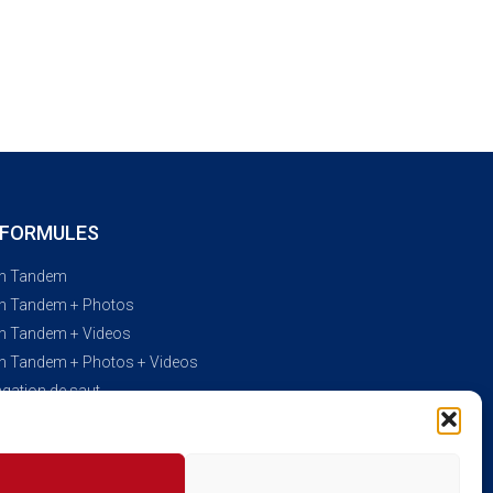
 FORMULES
en Tandem
en Tandem + Photos
en Tandem + Videos
en Tandem + Photos + Videos
gation de saut
JE RESERVE MA DATE DE SAUT